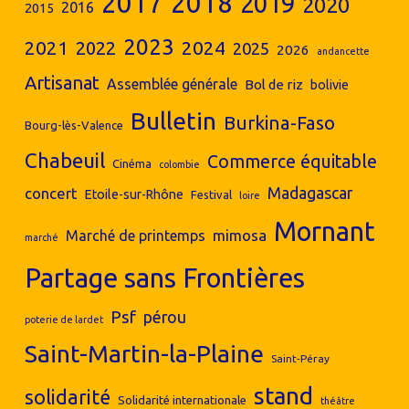
2017
2018
2019
2020
2016
2015
2023
2024
2021
2022
2025
2026
andancette
Artisanat
Assemblée générale
Bol de riz
bolivie
Bulletin
Burkina-Faso
Bourg-lès-Valence
Chabeuil
Commerce équitable
Cinéma
colombie
concert
Madagascar
Etoile-sur-Rhône
Festival
loire
Mornant
mimosa
Marché de printemps
marché
Partage sans Frontières
Psf
pérou
poterie de lardet
Saint-Martin-la-Plaine
Saint-Péray
stand
solidarité
Solidarité internationale
théâtre