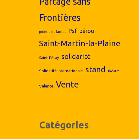
Partage sans
Frontières
Psf
pérou
poterie de lardet
Saint-Martin-la-Plaine
solidarité
Saint-Péray
stand
Solidarité internationale
théâtre
Vente
Valence
Catégories