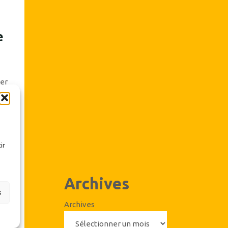
e
er
née
st
de
ur
ier
ir
ces
ion
ne
Archives
nir
s
ous
Archives