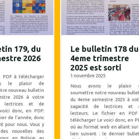
etin 179, du
Le bulletin 178 du
mestre 2026
4eme trimestre
2025 est sorti
1 novembre 2025
n PDF à télécharger
s le plaisir de
Nous avons le plaisir 
tre nouveau bulletin
soumettre notre nouveau bulle
estre 2026 à votre
du 4eme semestre 2025 à vot
e lectrices et de
sagacité de lectrices et 
 voici donc, en PDF:
lecteurs. Le fichier en PDF
ier de l’année, donc
télécharger Le voici donc, en 
nt pour nous. Vous y
où au format web en allant sur
 des nouvelles des
lien suivant : le dernier bulle
enus, en Bolivie, au