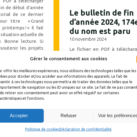
n PDF à télécharger
etin de début d’année
Le bulletin de fin
torial de ce dernier
d’année 2024, 174
pour titre « Grand
printemps ! » Il fait
du nom est paru
a situation actuelle de
10 novembre 2024
. Bonne lecture. Si
soutenir les projets
Le fichier en PDF à télécharg
nons vous pouvez le
Voici le bulletin de fin d’an
Gérer le consentement aux cookies
tre site, avec Hello
pour 2024. Votre fidélité e
l, ainsi …
essentielle et nous permet 
r offrir les meilleures expériences, nous utilisons des technologies telles que les
planifier nos actions s
kies pour stocker et/ou accéder aux informations des appareils. Le fait de
sentir à ces technologies nous permettra de traiter des données telles que le
l’année.L’éditorial de ce dern
"Le
portement de navigation ou les ID uniques sur ce site. Le fait de ne pas consent
bulletin a pour titre « Turbulen
bulletin
de retirer son consentement peut avoir un effet négatif sur certaines
» fait le point sur la situat
actéristiques et fonctions.
175"
actuelle de notre monde. Bon
lecture. Si vous désirez soute
Accepter
Refuser
Voir les préférence
les projets que nous menons v
pouvez le …
Politique de cookies
Déclaration de confidentialité