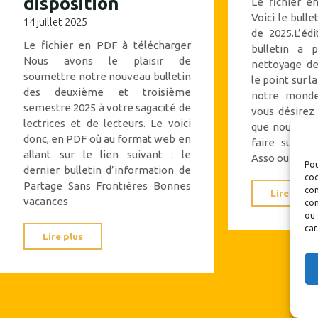
disposition
Le fichier e
Voici le bull
14 juillet 2025
de 2025.L’édi
Le fichier en PDF à télécharger
bulletin a 
Nous avons le plaisir de
nettoyage de 
soumettre notre nouveau bulletin
le point sur l
des deuxième et troisième
notre monde
semestre 2025 à votre sagacité de
vous désirez 
lectrices et de lecteurs. Le voici
que nous me
donc, en PDF où au format web en
faire sur no
allant sur le lien suivant : le
Asso ou PayPa
Pou
dernier bulletin d’information de
coo
Partage Sans Frontières Bonnes
con
Lire plus
vacances
com
ou 
car
"Le
Lire plus
bulletin
176-
177
est