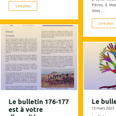
Pérou, à Mad
"Bulletin
Lire plus
Vous …
180-
181
Lire plus
du
deuxième
trimestre
2026"
Le bull
Le bulletin 176-177
est à votre
15 mars 2025