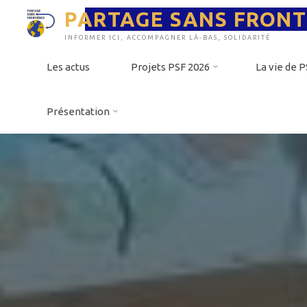
Aller
PARTAGE SANS FRONT
au
contenu
INFORMER ICI, ACCOMPAGNER LÀ-BAS, SOLIDARITÉ
Les actus
Projets PSF 2026
La vie de 
Présentation