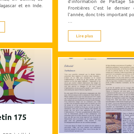
d’information de Partage Sa
agascar et en Inde.
Frontières C’est le dernier 
l’année, donc très important p
…
"Le
bulletin
"Le
Lire plus
179,
bulletin
du
178
1er
du
trimestre
4eme
2026"
trimestre
2025
est
sorti"
etin 175