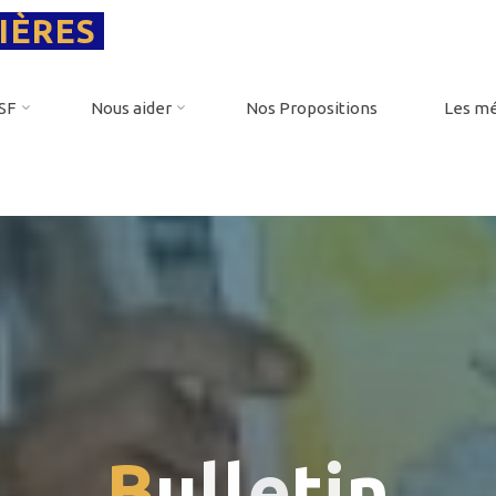
IÈRES
PSF
Nous aider
Nos Propositions
Les mé
B
u
l
l
e
t
i
n