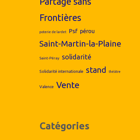
Partage sans
Frontières
Psf
pérou
poterie de lardet
Saint-Martin-la-Plaine
solidarité
Saint-Péray
stand
Solidarité internationale
théâtre
Vente
Valence
Catégories