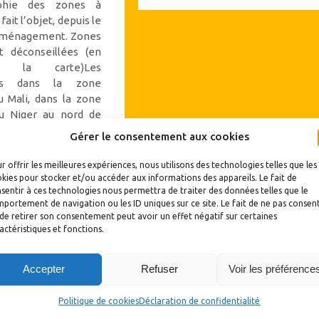
aphie des zones à
la
fait l’objet, depuis le
revue
 aménagement. Zones
de
t déconseillées (en
r la carte)Les
presse
nts dans la zone
hebdomadaire
u Mali, dans la zone
de
du Niger au nord de
la
la province de la …
Gérer le consentement aux cookies
maison
des
"Revue
r offrir les meilleures expériences, nous utilisons des technologies telles que les
kies pour stocker et/ou accéder aux informations des appareils. Le fait de
projets
spéciale
sentir à ces technologies nous permettra de traiter des données telles que le
de
Burkina,
portement de navigation ou les ID uniques sur ce site. Le fait de ne pas consent
de retirer son consentement peut avoir un effet négatif sur certaines
Koudougou"
nouvelles
actéristiques et fonctions.
cartographies
des
Accepter
Refuser
Voir les préférence
zones
3
à
Politique de cookies
Déclaration de confidentialité
risque"