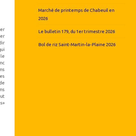
Marché de printemps de Chabeuil en
2026
er
Le bulletin 179, du 1er trimestre 2026
er
dir
Bol de riz Saint-Martin-la-Plaine 2026
ui
le
nc
ns
es
 de
ns
out
s»