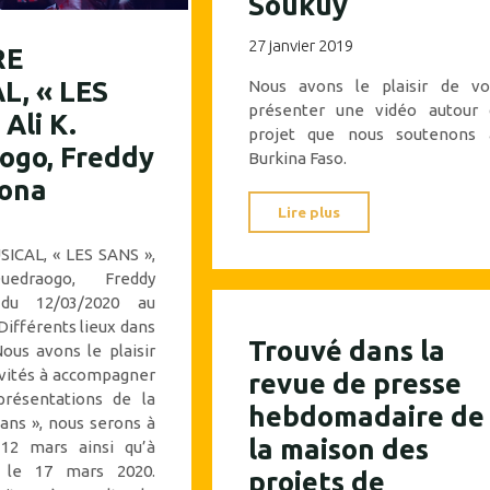
Soukuy
27 janvier 2019
RE
L, « LES
Nous avons le plaisir de vo
présenter une vidéo autour 
Ali K.
projet que nous soutenons 
ogo, Freddy
Burkina Faso.
ona
"Film
Lire plus
présentant
ICAL, « LES SANS »,
la
edraogo, Freddy
distribution
du 12/03/2020 au
Différents lieux dans
de
Trouvé dans la
us avons le plaisir
lampes
nvités à accompagner
revue de presse
solaires
présentations de la
hebdomadaire de
à
sans », nous serons à
la maison des
Soukuy"
 12 mars ainsi qu’à
 le 17 mars 2020.
projets de