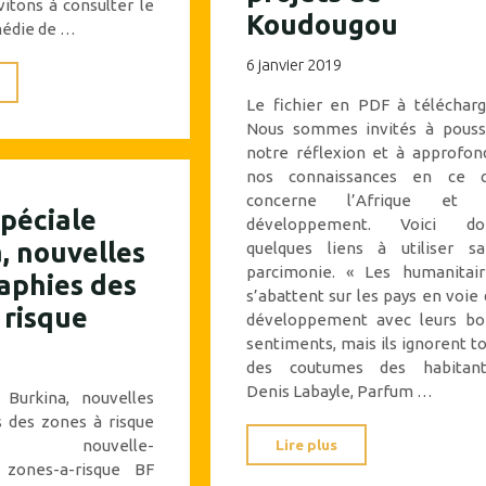
itons à consulter le
Koudougou
médie de …
6 janvier 2019
"THéâTRE
Le fichier en PDF à télécharg
MUSICAL,
Nous sommes invités à pouss
« LES
notre réflexion et à approfon
SANS »,
nos connaissances en ce q
Ali
concerne l’Afrique et 
péciale
développement. Voici do
K.
, nouvelles
quelques liens à utiliser sa
Ouedraogo,
parcimonie. « Les humanitair
aphies des
Freddy
s’abattent sur les pays en voie
 risque
Sabimbona"
développement avec leurs bo
sentiments, mais ils ignorent t
des coutumes des habitant
Denis Labayle, Parfum …
 Burkina, nouvelles
s des zones à risque
"Trouvé
Lire plus
ce, nouvelle-
e zones-a-risque BF
dans