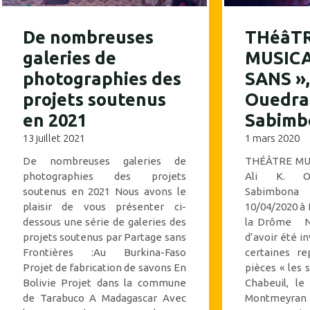
De nombreuses
THéâT
galeries de
MUSICA
photographies des
SANS », 
projets soutenus
Ouedra
en 2021
Sabimb
13 juillet 2021
1 mars 2020
De nombreuses galeries de
THÉÂTRE MUS
photographies des projets
Ali K. Ou
soutenus en 2021 Nous avons le
Sabimbona 
plaisir de vous présenter ci-
10/04/2020 à 
dessous une série de galeries des
la Drôme No
projets soutenus par Partage sans
d’avoir été i
Frontières :Au Burkina-Faso
certaines re
Projet de fabrication de savons En
pièces « les 
Bolivie Projet dans la commune
Chabeuil, le
de Tarabuco A Madagascar Avec
Montmeyran