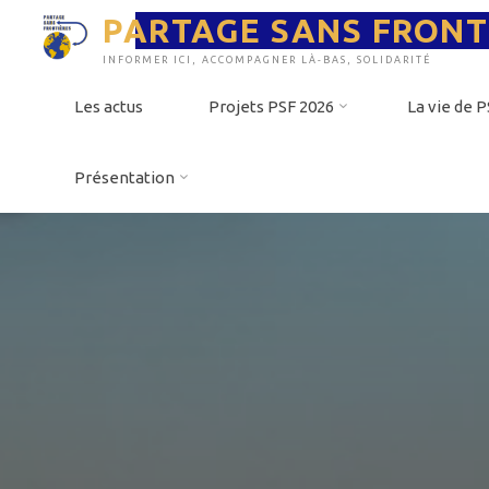
Aller
PARTAGE SANS FRONT
au
contenu
INFORMER ICI, ACCOMPAGNER LÀ-BAS, SOLIDARITÉ
Les actus
Projets PSF 2026
La vie de 
Présentation