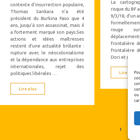
La cartogr
contexte d’insurrection populaire,
risque du BF a 
Thomas Sankara n’a été
9/3/18, d’un
président du Burkina Faso que 4
formellemen
ans, jusqu’à son assassinat, mais il
rouge su
a fortement marqué son pays.Ses
déplaceme
actions et idées maîtresses
frontalière d
restent d’une actualité brûlante :
frontalière 
rupture avec le néocolonialisme
Dori et dans 
et la dépendance aux entreprises
internationales, rejet des
Lire plus
Pou
politiques libérales …
coo
con
"L’actualité
Lire plus
com
ou 
brûlante
car
des
idées
de
1
2
Thomas
Sankara