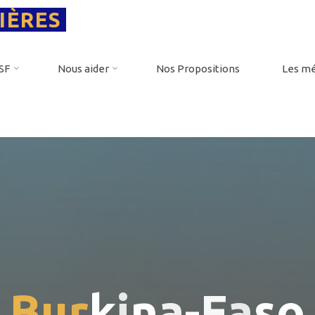
IÈRES
PSF
Nous aider
Nos Propositions
Les mé
B
u
r
k
i
n
a
-
F
a
s
o