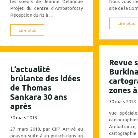
les soeurs de Jeanne Delanoue
Nous vous inv
Projet du centre d’Ambatofotsy
site de la Co
Réception du riz à …
Lire plus
"De
Lire plus
nombreuses
galeries
de
Revue s
photographies
L’actualité
Burkina
des
brûlante des idées
cartogr
projets
de Thomas
soutenus
zones à
Sankara 30 ans
en
30 mars 2018
après
2021"
vue spéciale
30 mars 2018
cartographie
Ambafran
27 mars 2018, par CIIP Arrivé au
cartographi
pouvoir suite à un putsch dans un