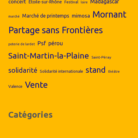
concert
Madagascar
Etoile-sur-Rhône
Festival
loire
Mornant
mimosa
Marché de printemps
marché
Partage sans Frontières
Psf
pérou
poterie de lardet
Saint-Martin-la-Plaine
Saint-Péray
stand
solidarité
Solidarité internationale
théâtre
Vente
Valence
Catégories