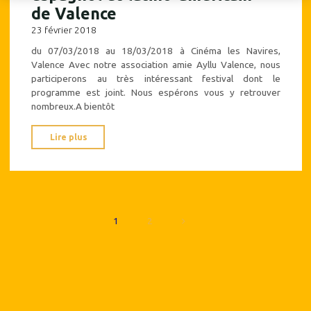
de Valence
23 février 2018
du 07/03/2018 au 18/03/2018 à Cinéma les Navires,
Valence Avec notre association amie Ayllu Valence, nous
participerons au très intéressant festival dont le
programme est joint. Nous espérons vous y retrouver
nombreux.A bientôt
"Participation
Lire plus
au
festival
« Regards
sur
le
1
2
cinéma
Pagination
espagnol
des
et
latino-
publications
américain »