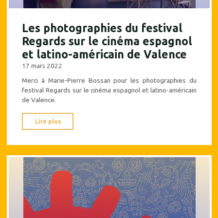
Les photographies du festival
Regards sur le cinéma espagnol
et latino-américain de Valence
17 mars 2022
Merci à Marie-Pierre Bossan pour les photographies du
festival Regards sur le cinéma espagnol et latino-américain
de Valence.
"Les
Lire plus
photographies
du
festival
Regards
sur
le
cinéma
espagnol