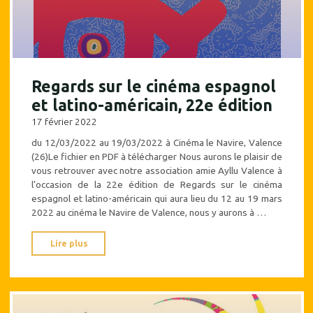
et
latino-
américain
de
Valence"
Regards sur le cinéma espagnol
et latino-américain, 22e édition
17 février 2022
du 12/03/2022 au 19/03/2022 à Cinéma le Navire, Valence
(26)Le fichier en PDF à télécharger Nous aurons le plaisir de
vous retrouver avec notre association amie Ayllu Valence à
l’occasion de la 22e édition de Regards sur le cinéma
espagnol et latino-américain qui aura lieu du 12 au 19 mars
2022 au cinéma le Navire de Valence, nous y aurons à …
"Regards
Lire plus
sur
le
cinéma
espagnol