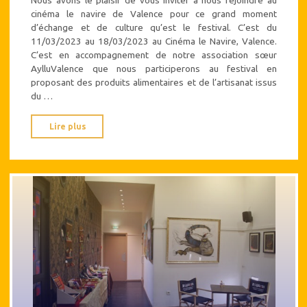
Nous avons le plaisir de vous inviter à nous rejoindre au
cinéma le navire de Valence pour ce grand moment
d’échange et de culture qu’est le festival. C’est du
11/03/2023 au 18/03/2023 au Cinéma le Navire, Valence.
C’est en accompagnement de notre association sœur
AylluValence que nous participerons au festival en
proposant des produits alimentaires et de l’artisanat issus
du …
"Regards
Lire plus
sur
le
cinéma
espagnol
et
latino-
américain
2023"