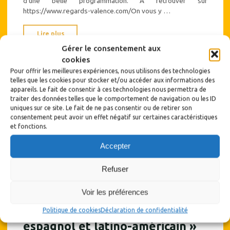
d’une belle programmation. A retrouver sur
https://www.regards-valence.com/On vous y …
"Festival
Lire plus
Regards
Gérer le consentement aux
sur
cookies
le
Pour offrir les meilleures expériences, nous utilisons des technologies
telles que les cookies pour stocker et/ou accéder aux informations des
cinéma
appareils. Le fait de consentir à ces technologies nous permettra de
espagnol
traiter des données telles que le comportement de navigation ou les ID
et
uniques sur ce site. Le fait de ne pas consentir ou de retirer son
consentement peut avoir un effet négatif sur certaines caractéristiques
latino-
et fonctions.
américain
de
Accepter
Valence"
Refuser
Voir les préférences
Participation au festival
« Regards sur le cinéma
Politique de cookies
Déclaration de confidentialité
espagnol et latino-américain »