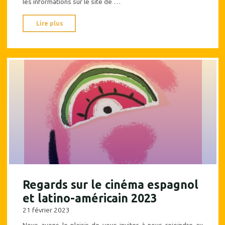
les informations sur le site de …
"Un
Lire plus
très
bel
événement
à
partager
:
le
festival
« Regards
sur
le
cinéma
espagnol
Regards sur le cinéma espagnol
et
et latino-américain 2023
latino-
21 février 2023
américain »"