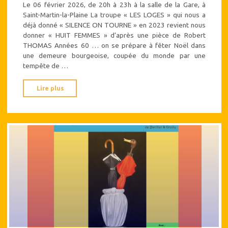
Le 06 février 2026, de 20h à 23h à la salle de la Gare, à
Saint-Martin-la-Plaine La troupe « LES LOGES » qui nous a
déjà donné « SILENCE ON TOURNE » en 2023 revient nous
donner « HUIT FEMMES » d’après une pièce de Robert
THOMAS Années 60 … on se prépare à fêter Noël dans
une demeure bourgeoise, coupée du monde par une
tempête de …
"HUIT
Lire plus
FEMMES
d’après
une
pièce
de
R.
THOMAS"