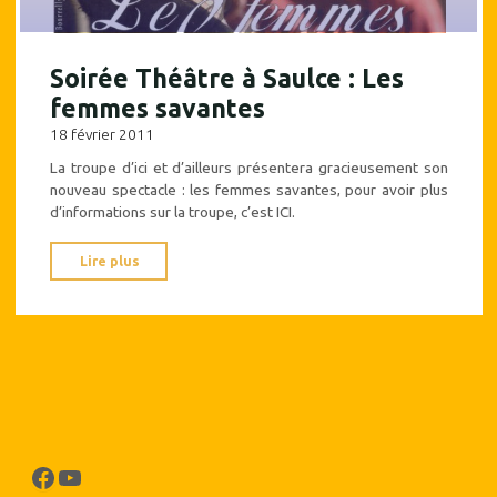
Soirée Théâtre à Saulce : Les
femmes savantes
18 février 2011
La troupe d’ici et d’ailleurs présentera gracieusement son
nouveau spectacle : les femmes savantes, pour avoir plus
d’informations sur la troupe, c’est ICI.
"Soirée
Lire plus
Théâtre
à
Saulce
:
Les
femmes
savantes"
Facebook
YouTube