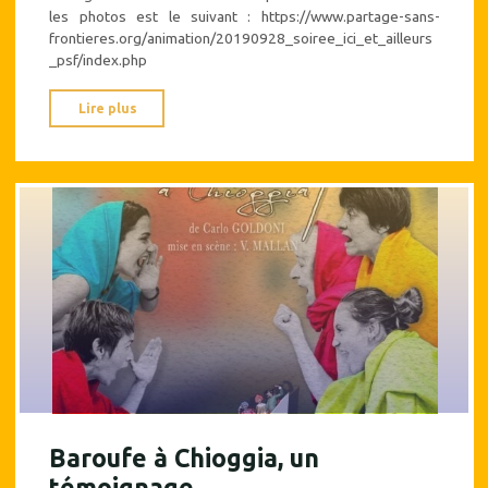
les photos est le suivant : https://www.partage-sans-
frontieres.org/animation/20190928_soiree_ici_et_ailleurs
_psf/index.php
"Les
Lire plus
photographies
de
la
soirée
théâtre
du
28
septembre
2019"
Baroufe à Chioggia, un
témoignage