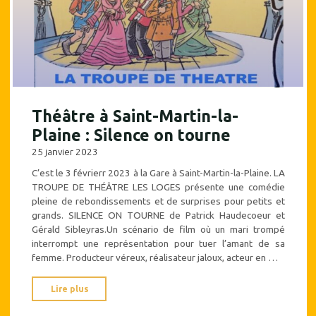
de
Barillet
&
Gredy"
Théâtre à Saint-Martin-la-
Plaine : Silence on tourne
25 janvier 2023
C’est le 3 févrierr 2023 à la Gare à Saint-Martin-la-Plaine. LA
TROUPE DE THÉÂTRE LES LOGES présente une comédie
pleine de rebondissements et de surprises pour petits et
grands. SILENCE ON TOURNE de Patrick Haudecoeur et
Gérald Sibleyras.Un scénario de film où un mari trompé
interrompt une représentation pour tuer l’amant de sa
femme. Producteur véreux, réalisateur jaloux, acteur en …
"Théâtre
Lire plus
à