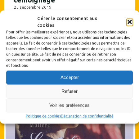
23 septembre 2019
le 28/09/2019 à Salle des fêtes de SoyonsLe fichier en
Gérer le consentement aux
PDF à télécharger Nous accueillerons cette comédie le 28
cookies
septembre prochain. Voici un témoignage d’un spectateur
Pour offrir les meilleures expériences, nous utilisons des technologies
qui a déjà vu la pièce : « J’ai eu le plaisir de voir la dernière
telles que les cookies pour stocker et/ou accéder aux informations des
pièce de D’ici et d’ailleurs, « Baroufe à Chiogia » à l’automne
appareils. Le fait de consentir à ces technologies nous permettra de
dernier, au théâtre de Viviers. Comme à chaque fois, j’ai …
traiter des données telles que le comportement de navigation ou les ID
uniques sur ce site. Le fait de ne pas consentir ou de retirer son
consentement peut avoir un effet négatif sur certaines caractéristiques
"Baroufe
Lire plus
et fonctions.
à
Chioggia,
Accepter
un
témoignage"
Refuser
Voir les préférences
Politique de cookies
Déclaration de confidentialité