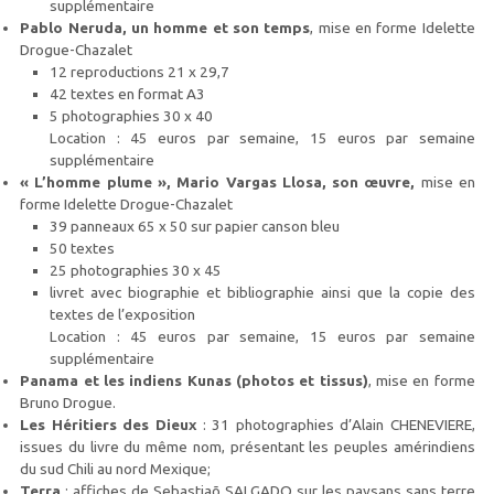
supplémentaire
Pablo Neruda, un homme et son temps
, mise en forme Idelette
Drogue-Chazalet
12 reproductions 21 x 29,7
42 textes en format A3
5 photographies 30 x 40
Location : 45 euros par semaine, 15 euros par semaine
supplémentaire
« L’homme plume », Mario Vargas Llosa, son œuvre,
mise en
forme Idelette Drogue-Chazalet
39 panneaux 65 x 50 sur papier canson bleu
50 textes
25 photographies 30 x 45
livret avec biographie et bibliographie ainsi que la copie des
textes de l’exposition
Location : 45 euros par semaine, 15 euros par semaine
supplémentaire
Panama et les indiens Kunas (photos et tissus)
, mise en forme
Bruno Drogue.
Les Héritiers des Dieux
: 31 photographies d’Alain CHENEVIERE,
issues du livre du même nom, présentant les peuples amérindiens
du sud Chili au nord Mexique;
Terra
: affiches de Sebastiaõ SALGADO sur les paysans sans terre