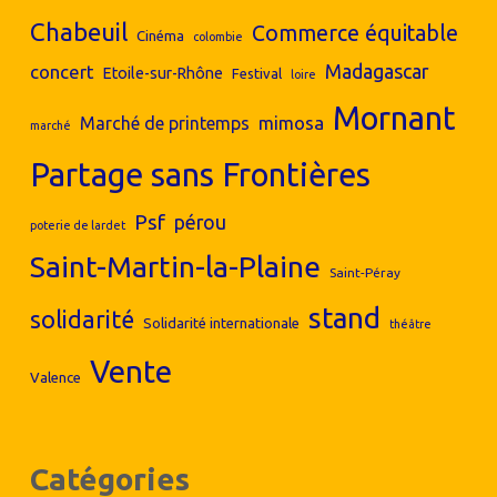
Chabeuil
Commerce équitable
Cinéma
colombie
concert
Madagascar
Etoile-sur-Rhône
Festival
loire
Mornant
mimosa
Marché de printemps
marché
Partage sans Frontières
Psf
pérou
poterie de lardet
Saint-Martin-la-Plaine
Saint-Péray
stand
solidarité
Solidarité internationale
théâtre
Vente
Valence
Catégories