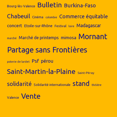
Bulletin
Burkina-Faso
Bourg-lès-Valence
Chabeuil
Commerce équitable
Cinéma
colombie
concert
Madagascar
Etoile-sur-Rhône
Festival
loire
Mornant
mimosa
Marché de printemps
marché
Partage sans Frontières
Psf
pérou
poterie de lardet
Saint-Martin-la-Plaine
Saint-Péray
stand
solidarité
Solidarité internationale
théâtre
Vente
Valence