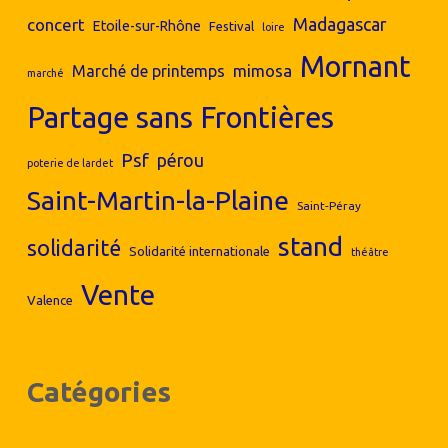
concert
Madagascar
Etoile-sur-Rhône
Festival
loire
Mornant
mimosa
Marché de printemps
marché
Partage sans Frontières
Psf
pérou
poterie de lardet
Saint-Martin-la-Plaine
Saint-Péray
stand
solidarité
Solidarité internationale
théâtre
Vente
Valence
Catégories