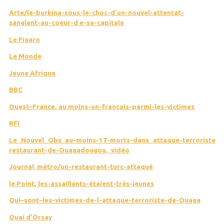
Ar
t
e
/
l
e-burkina-sous-le-choc-d’un-nouvel-attentat-
sanglant-au-coeur-d
e-sa-capitale
L
e Figaro
L
e Monde
Jeune Afrique
BB
C
O
u
e
s
t
–
F
r
a
n
ce, au moins-un-français-parmi-les-victimes
R
F
I
L
e Nouvel Obs au-moins-17-morts-dans attaque-terroriste
restaurant-de-Ouagadougou, vidéo
Journal métro/un-restaurant-turc-attaqué
l
e Point, les-assaillants-étaient-très-jeunes
Q
u
i
–
s
on
t
–
l
e
s
-v
i
ctimes-de-l-attaque-terroriste-de-Ouaga
Q
u
a
i d’Orsay