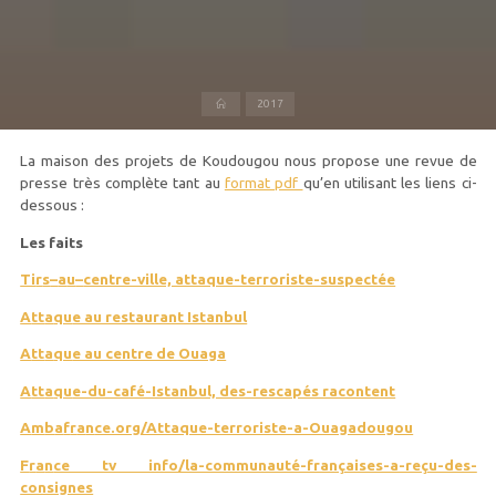
Accueil
2017
La maison des projets de Koudougou nous propose une revue de
presse très complète tant au
format pdf
qu’en utilisant les liens ci-
dessous :
Le
s faits
Ti
r
s
–
a
u
–
centre-ville, attaque-terroriste-suspectée
A
tt
a
qu
e au restaurant Istanbul
A
tt
a
qu
e au centre de Ouaga
A
tt
a
qu
e-du-café-Istanbul, des-rescapés racontent
A
m
b
a
f
r
a
n
ce.org/Attaque-terroriste-a-Ouagadougou
F
r
a
n
ce tv info/la-communauté-françaises-a-reçu-des-
consignes