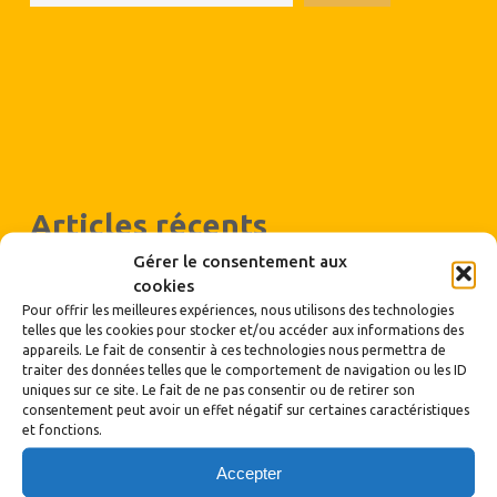
Articles récents
Gérer le consentement aux
Bulletin 180-181 du deuxième trimestre 2026
cookies
Vente exceptionnelle de tissus à Mornant le 30 mai 2026 de 9h à
Pour offrir les meilleures expériences, nous utilisons des technologies
telles que les cookies pour stocker et/ou accéder aux informations des
12h
appareils. Le fait de consentir à ces technologies nous permettra de
traiter des données telles que le comportement de navigation ou les ID
Marché de printemps de Chabeuil en 2026
uniques sur ce site. Le fait de ne pas consentir ou de retirer son
consentement peut avoir un effet négatif sur certaines caractéristiques
Le bulletin 179, du 1er trimestre 2026
et fonctions.
Bol de riz Saint-Martin-la-Plaine 2026
Accepter