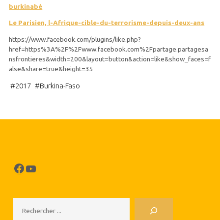
burkinabè
L
e Parisien, l-Afrique-cible-du-terrorisme-depuis-deux-ans
https://www.facebook.com/plugins/like.php?
href=https%3A%2F%2Fwww.facebook.com%2Fpartage.partagesa
nsfrontieres&width=200&layout=button&action=like&show_faces=f
alse&share=true&height=35
#
2017
#
Burkina-Faso
Facebook
YouTube
Rechercher