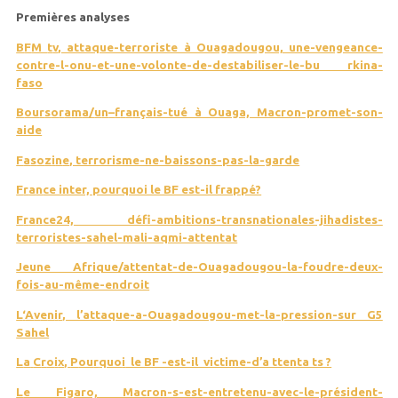
P
r
e
m
i
è
r
e
s analyses
B
F
M
t
v
, attaque-terroriste à Ouagadougou, une-vengeance-
contre-l-onu-et-une-volonte-de-destabiliser-le-bu rkina-
faso
B
ou
r
s
o
r
a
m
a
/
u
n
–
f
r
a
n
çais-tué à Ouaga, Macron-promet-son-
aide
F
a
s
o
z
i
n
e
, terrorisme-ne-baissons-pas-la-garde
F
r
a
n
ce inter, pourquoi le BF est-il frappé?
F
r
a
n
ce24, défi-ambitions-transnationales-jihadistes-
terroristes-sahel-mali-aqmi-attentat
Jeune Afrique/attentat-de-Ouagadougou-la-foudre-deux-
fois-au-même-endroit
L
‘
A
v
e
n
i
r
, l’attaque-a-Ouagadougou-met-la-pression-sur G5
Sahel
L
a
C
r
o
i
x
,
P
ou
r
quo
i
le BF -est-il victime-d’a ttenta ts ?
L
e Figaro, Macron-s-est-entretenu-avec-le-président-