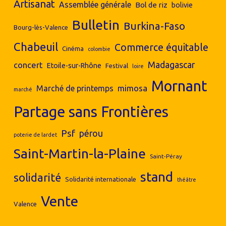
Artisanat
Assemblée générale
Bol de riz
bolivie
Bulletin
Burkina-Faso
Bourg-lès-Valence
Chabeuil
Commerce équitable
Cinéma
colombie
concert
Madagascar
Etoile-sur-Rhône
Festival
loire
Mornant
mimosa
Marché de printemps
marché
Partage sans Frontières
Psf
pérou
poterie de lardet
Saint-Martin-la-Plaine
Saint-Péray
stand
solidarité
Solidarité internationale
théâtre
Vente
Valence