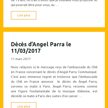
qui pourrait être pour vous, au …
"Blog
Lire plus
sur
le
Chili"
Décés d’Angel Parra le
11/03/2017
11 mars 2017
Nous relayons ici le message reçu de l’ambassade du Chili
en France concernant le décés d’Angel Parra Communiqué
C’est avec immense regret et tristesse que l’Ambassade
du Chili en France annonce le décès de Ángel Parra,
survenu ce matin à Paris. Ángel Parra, reconnu comme
une Figure fondamentale de la musique chilienne, est
décédé ce matin à Paris des suites d’un cancer …
"Décés
Lire plus