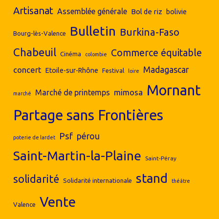
Artisanat
Assemblée générale
Bol de riz
bolivie
Bulletin
Burkina-Faso
Bourg-lès-Valence
Chabeuil
Commerce équitable
Cinéma
colombie
concert
Madagascar
Etoile-sur-Rhône
Festival
loire
Mornant
mimosa
Marché de printemps
marché
Partage sans Frontières
Psf
pérou
poterie de lardet
Saint-Martin-la-Plaine
Saint-Péray
stand
solidarité
Solidarité internationale
théâtre
Vente
Valence