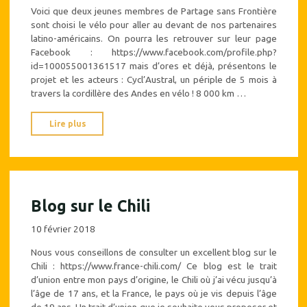
Voici que deux jeunes membres de Partage sans Frontière
sont choisi le vélo pour aller au devant de nos partenaires
latino-américains. On pourra les retrouver sur leur page
Facebook : https://www.facebook.com/profile.php?
id=100055001361517 mais d’ores et déjà, présentons le
projet et les acteurs : Cycl’Austral, un périple de 5 mois à
travers la cordillère des Andes en vélo ! 8 000 km …
"La
Lire plus
visite
des
projets
se
Blog sur le Chili
fait
aussi
10 février 2018
à
Nous vous conseillons de consulter un excellent blog sur le
vélo"
Chili : https://www.france-chili.com/ Ce blog est le trait
d’union entre mon pays d’origine, le Chili où j’ai vécu jusqu’à
l’âge de 17 ans, et la France, le pays où je vis depuis l’âge
de 19 ans. Un trait d’union que je souhaite vous proposer et