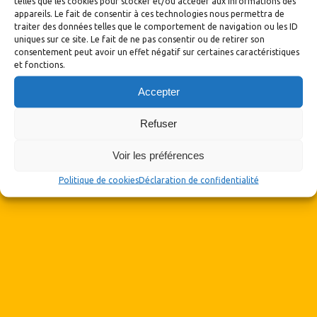
telles que les cookies pour stocker et/ou accéder aux informations des
appareils. Le fait de consentir à ces technologies nous permettra de
traiter des données telles que le comportement de navigation ou les ID
Articles récents
uniques sur ce site. Le fait de ne pas consentir ou de retirer son
consentement peut avoir un effet négatif sur certaines caractéristiques
Bulletin 180-181 du deuxième trimestre 2026
et fonctions.
Vente exceptionnelle de tissus à Mornant le 30 mai 2026 de 9h à
Accepter
12h
Refuser
Marché de printemps de Chabeuil en 2026
Voir les préférences
Le bulletin 179, du 1er trimestre 2026
Politique de cookies
Déclaration de confidentialité
Bol de riz Saint-Martin-la-Plaine 2026