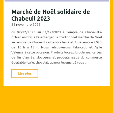
Marché de Noël solidaire de
Chabeuil 2023
29 novembre 2023
du 02/12/2023 au 03/12/2023 à Temple de ChabeuilLe
fichier en PDF à télécharger Le traditionnel marché de Noël
au temple de Chabeuil se tiendra les 2 et 3 décembre 2023
de 10 h à 18 h. Nous retrouverons Fabricado et Ayllu
Valence à cette occasion. Produits locaux, broderies, cartes
de fin d’année, douceurs et produits issus du commerce
équitable (café, chocolat, quinoa, lucuma…) vous …
"Marché
Lire plus
de
Noël
solidaire
de
Chabeuil
2023"