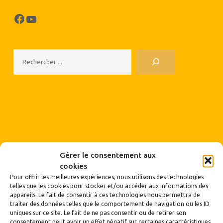
Facebook
YouTube
Rechercher
Gérer le consentement aux
cookies
Articles récents
Pour offrir les meilleures expériences, nous utilisons des technologies
telles que les cookies pour stocker et/ou accéder aux informations des
Bulletin 180-181 du deuxième trimestre 2026
appareils. Le fait de consentir à ces technologies nous permettra de
traiter des données telles que le comportement de navigation ou les ID
Vente exceptionnelle de tissus à Mornant le 30 mai 2026 de 9h à
uniques sur ce site. Le fait de ne pas consentir ou de retirer son
12h
consentement peut avoir un effet négatif sur certaines caractéristiques