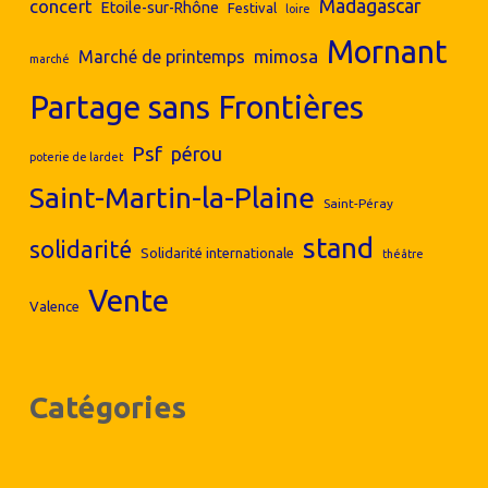
concert
Madagascar
Etoile-sur-Rhône
Festival
loire
Mornant
mimosa
Marché de printemps
marché
Partage sans Frontières
Psf
pérou
poterie de lardet
Saint-Martin-la-Plaine
Saint-Péray
stand
solidarité
Solidarité internationale
théâtre
Vente
Valence
Catégories