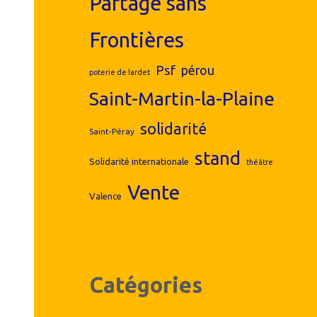
Partage sans
Frontières
Psf
pérou
poterie de lardet
Saint-Martin-la-Plaine
solidarité
Saint-Péray
stand
Solidarité internationale
théâtre
Vente
Valence
Catégories