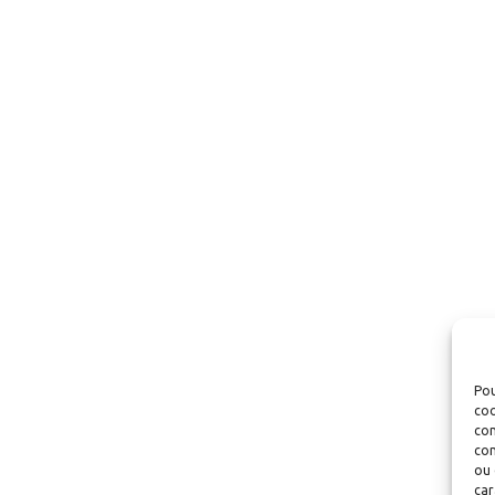
Pou
coo
con
com
ou 
car