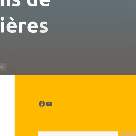
i
è
r
e
s
es
Facebook
YouTube
Rechercher