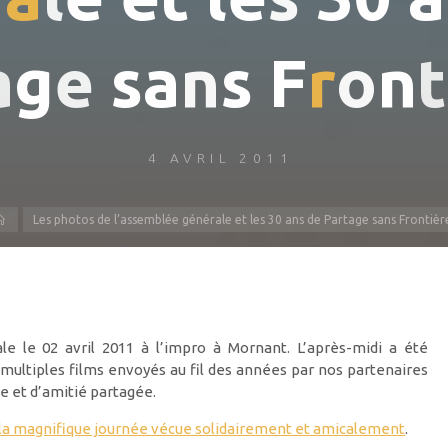
a
g
e
s
a
n
s
F
r
o
n
t
4 AVRIL 2011
Accueil
Les photos de l’assemblée générale et les 30 ans de Partage sans Frontièr
e le 02 avril 2011 à l’impro à Mornant. L’après-midi a été
 multiples films envoyés au fil des années par nos partenaires
te et d’amitié partagée.
 la magnifique journée vécue solidairement et amicalement
.