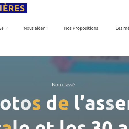
IÈRES
PSF
Nous aider
Nos Propositions
Les mé
Non classé
o
t
o
s
d
e
l
’
a
s
s
e
r
a
l
e
e
t
l
e
s
3
0
a