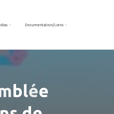
dias
Documentation/Liens
m
b
l
é
e
n
s
d
e