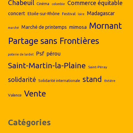
Chabeuil
Commerce équitable
Cinéma
colombie
concert
Madagascar
Etoile-sur-Rhône
Festival
loire
Mornant
mimosa
Marché de printemps
marché
Partage sans Frontières
Psf
pérou
poterie de lardet
Saint-Martin-la-Plaine
Saint-Péray
stand
solidarité
Solidarité internationale
théâtre
Vente
Valence
Catégories