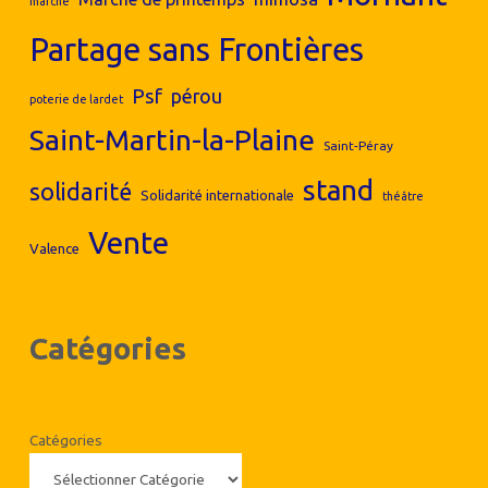
marché
Partage sans Frontières
Psf
pérou
poterie de lardet
Saint-Martin-la-Plaine
Saint-Péray
stand
solidarité
Solidarité internationale
théâtre
Vente
Valence
Catégories
Catégories