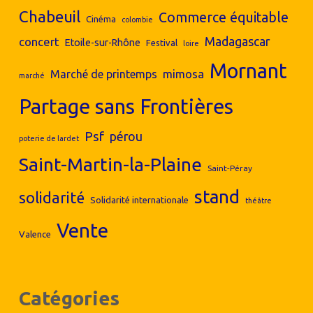
Chabeuil
Commerce équitable
Cinéma
colombie
concert
Madagascar
Etoile-sur-Rhône
Festival
loire
Mornant
mimosa
Marché de printemps
marché
Partage sans Frontières
Psf
pérou
poterie de lardet
Saint-Martin-la-Plaine
Saint-Péray
stand
solidarité
Solidarité internationale
théâtre
Vente
Valence
Catégories